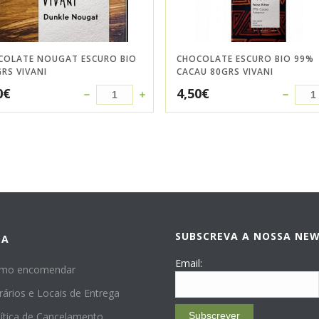
COLATE NOUGAT ESCURO BIO
CHOCOLATE ESCURO BIO 99%
RS VIVANI
CACAU 80GRS VIVANI
0
€
4,50
€
SUBSCREVA A NOSSA NE
DA
Email:
mo encomendar
rários e Locais de Entrega
lítica de Cancelamento
Subscrever