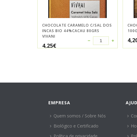
CHOCOLATE CARAMELO C/SAL DOS
CHO
INCAS BIO 44%CACAU 80GRS
100G
VIVANI
4,2
4,25
€
EMPRESA
AJU
Quem somos / Sobre Nós
Co
Biológico e Certificado
Ho
Política de privacidade
Po