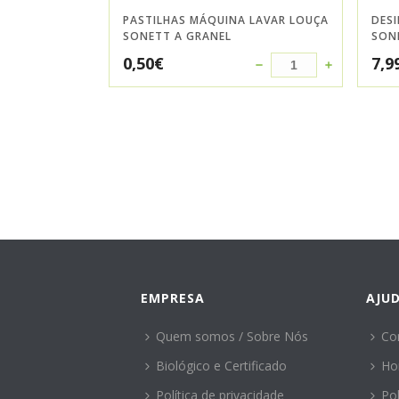
PASTILHAS MÁQUINA LAVAR LOUÇA
DESI
SONETT A GRANEL
SON
0,50
€
7,9
EMPRESA
AJU
Quem somos / Sobre Nós
Co
Biológico e Certificado
Ho
Política de privacidade
Po