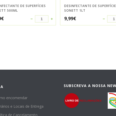
NFECTANTE DE SUPERFÍCIES
DESINFECTANTE DE SUPERFÍCI
ETT 500ML
SONETT 1LT
9
€
9,99
€
SUBSCREVA A NOSSA NE
DA
mo encomendar
rários e Locais de Entrega
lítica de Cancelamento