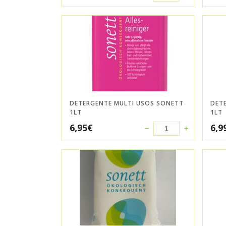
DETERGENTE MULTI USOS SONETT
DET
1LT
1LT
6,95
€
6,9