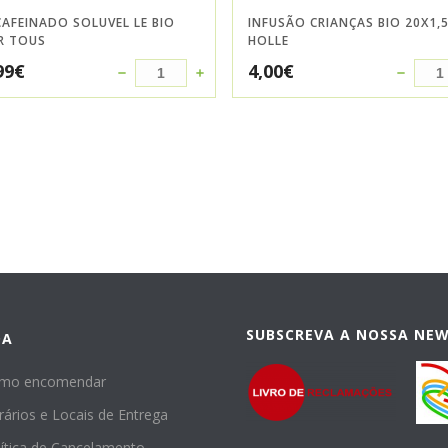
AFEINADO SOLUVEL LE BIO
INFUSÃO CRIANÇAS BIO 20X1,
R TOUS
HOLLE
99
€
4,00
€
SUBSCREVA A NOSSA NE
DA
mo encomendar
rários e Locais de Entrega
lítica de Cancelamento