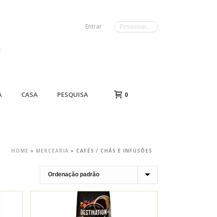
Entrar
A
CASA
PESQUISA
0
HOME
»
MERCEARIA
»
CAFÉS / CHÁS E INFUSÕES