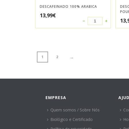
DESCAFEINADO 100% ARABICA
DESC
POU
13,99
€
13,
→
1
2
EMPRESA
AJU
Quem somos / Sobre Nós
Co
Biológico e Certificado
Ho
Política de privacidade
Po