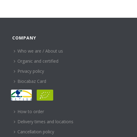
COMPANY
Who we are / About us
Organic and certified
Privacy policy
Biocabaz Card
HELP
How to order
Delivery times and locations
Cancellation policy