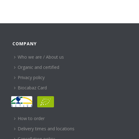
COMPANY
Who we are / About us
Organic and certified
Privacy policy
Biocabaz Card
HELP
How to order
Delivery times and locations
Cancellation policy