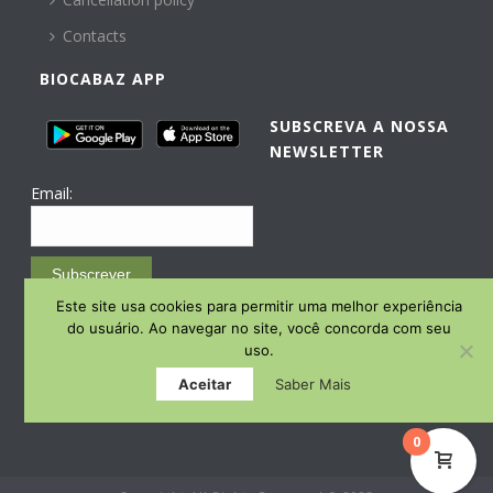
Contacts
BIOCABAZ APP
SUBSCREVA A NOSSA
NEWSLETTER
Email:
Subscrever
Este site usa cookies para permitir uma melhor experiência
Email Marketing by E-goi
do usuário. Ao navegar no site, você concorda com seu
uso.
Aceitar
Saber Mais
0