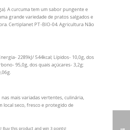
a). A curcuma tem um sabor pungente e
uma grande variedade de pratos salgados e
bra. Certiplanet PT-BIO-04. Agricultura Não
nergia- 2289kJ/ 544kcal; Lípidos- 10,0g, dos
rbono- 95,0g, dos quais açúcares- 3,2g;
0,06g.
s mais variadas vertentes, culinária,
m local seco, fresco e protegido de
Buy this product and win 3 points!