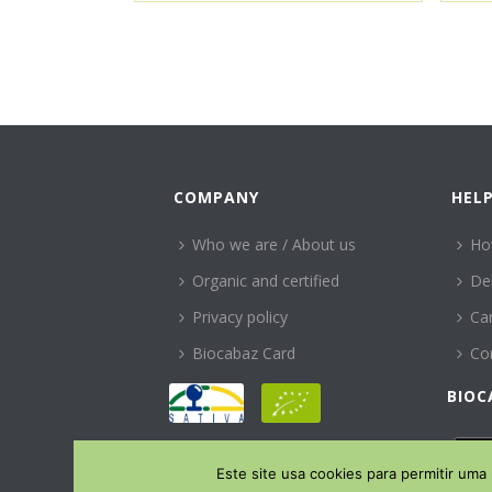
COMPANY
HEL
Who we are / About us
Ho
Organic and certified
Del
Privacy policy
Can
Biocabaz Card
Co
BIOC
Este site usa cookies para permitir uma