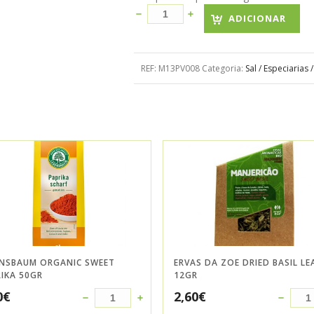
ADICIONAR
REF:
M13PV008
Categoria:
Sal / Especiarias
ENSBAUM ORGANIC SWEET
ERVAS DA ZOE DRIED BASIL LE
IKA 50GR
12GR
0
€
2,60
€