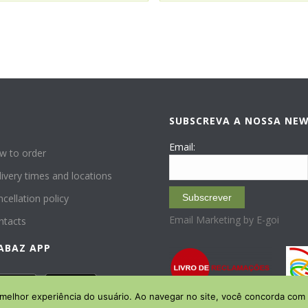
SUBSCREVA A NOSSA NE
P
Email:
w to order
ivery times and locations
cellation policy
Subscrever
Email Marketing by E-goi
ntacts
ABAZ APP
 melhor experiência do usuário. Ao navegar no site, você concorda com