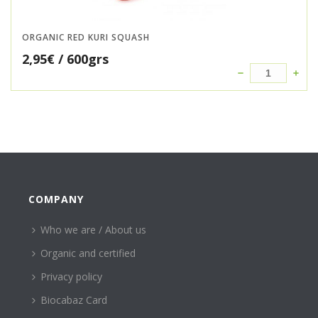
ORGANIC RED KURI SQUASH
2,95
€
/ 600grs
COMPANY
Who we are / About us
Organic and certified
Privacy policy
Biocabaz Card