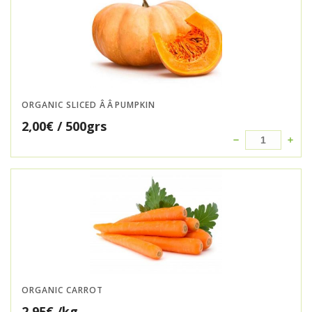
ORGANIC SLICED ÂÂPUMPKIN
2,00
€
/ 500grs
ORGANIC CARROT
2,95
€
/kg